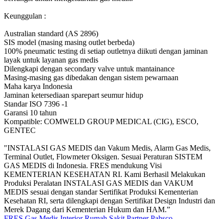
Keunggulan :
Australian standard (AS 2896)
SIS model (masing masing outlet berbeda)
100% pneumatic testing di setiap outletnya diikuti dengan jaminan
layak untuk layanan gas medis
Dilengkapi dengan secondary valve untuk mantainance
Masing-masing gas dibedakan dengan sistem pewarnaan
Maha karya Indonesia
Jaminan ketersediaan sparepart seumur hidup
Standar ISO 7396 -1
Garansi 10 tahun
Kompatible: COMWELD GROUP MEDICAL (CIG), ESCO,
GENTEC
"INSTALASI GAS MEDIS dan Vakum Medis, Alarm Gas Medis,
Terminal Outlet, Flowmeter Oksigen. Sesuai Peraturan SISTEM
GAS MEDIS di Indonesia. FRES mendukung Visi
KEMENTERIAN KESEHATAN RI. Kami Berhasil Melakukan
Produksi Peralatan INSTALASI GAS MEDIS dan VAKUM
MEDIS sesuai dengan standar Sertifikat Produksi Kementerian
Kesehatan RI, serta dilengkapi dengan Sertifikat Design Industri dan
Merek Dagang dari Kementerian Hukum dan HAM.”
FRES Gas Medis
Interior Rumah Sakit
Partner Pahsco