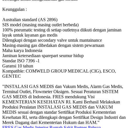
Keunggulan :
Australian standard (AS 2896)
SIS model (masing masing outlet berbeda)
100% pneumatic testing di setiap outletnya diikuti dengan jaminan
layak untuk layanan gas medis
Dilengkapi dengan secondary valve untuk mantainance
Masing-masing gas dibedakan dengan sistem pewarnaan
Maha karya Indonesia
Jaminan ketersediaan sparepart seumur hidup
Standar ISO 7396 -1
Garansi 10 tahun
Kompatible: COMWELD GROUP MEDICAL (CIG), ESCO,
GENTEC
"INSTALASI GAS MEDIS dan Vakum Medis, Alarm Gas Medis,
Terminal Outlet, Flowmeter Oksigen. Sesuai Peraturan SISTEM
GAS MEDIS di Indonesia. FRES mendukung Visi
KEMENTERIAN KESEHATAN RI. Kami Berhasil Melakukan
Produksi Peralatan INSTALASI GAS MEDIS dan VAKUM
MEDIS sesuai dengan standar Sertifikat Produksi Kementerian
Kesehatan RI, serta dilengkapi dengan Sertifikat Design Industri dan
Merek Dagang dari Kementerian Hukum dan HAM.”
FRES Gas Medis
Interior Rumah Sakit
Partner Pahsco