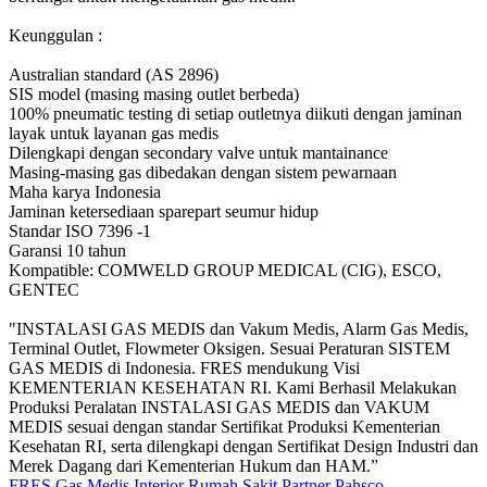
Keunggulan :
Australian standard (AS 2896)
SIS model (masing masing outlet berbeda)
100% pneumatic testing di setiap outletnya diikuti dengan jaminan
layak untuk layanan gas medis
Dilengkapi dengan secondary valve untuk mantainance
Masing-masing gas dibedakan dengan sistem pewarnaan
Maha karya Indonesia
Jaminan ketersediaan sparepart seumur hidup
Standar ISO 7396 -1
Garansi 10 tahun
Kompatible: COMWELD GROUP MEDICAL (CIG), ESCO,
GENTEC
"INSTALASI GAS MEDIS dan Vakum Medis, Alarm Gas Medis,
Terminal Outlet, Flowmeter Oksigen. Sesuai Peraturan SISTEM
GAS MEDIS di Indonesia. FRES mendukung Visi
KEMENTERIAN KESEHATAN RI. Kami Berhasil Melakukan
Produksi Peralatan INSTALASI GAS MEDIS dan VAKUM
MEDIS sesuai dengan standar Sertifikat Produksi Kementerian
Kesehatan RI, serta dilengkapi dengan Sertifikat Design Industri dan
Merek Dagang dari Kementerian Hukum dan HAM.”
FRES Gas Medis
Interior Rumah Sakit
Partner Pahsco