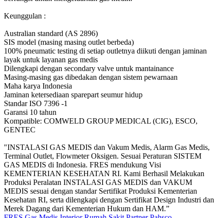
Keunggulan :
Australian standard (AS 2896)
SIS model (masing masing outlet berbeda)
100% pneumatic testing di setiap outletnya diikuti dengan jaminan
layak untuk layanan gas medis
Dilengkapi dengan secondary valve untuk mantainance
Masing-masing gas dibedakan dengan sistem pewarnaan
Maha karya Indonesia
Jaminan ketersediaan sparepart seumur hidup
Standar ISO 7396 -1
Garansi 10 tahun
Kompatible: COMWELD GROUP MEDICAL (CIG), ESCO,
GENTEC
"INSTALASI GAS MEDIS dan Vakum Medis, Alarm Gas Medis,
Terminal Outlet, Flowmeter Oksigen. Sesuai Peraturan SISTEM
GAS MEDIS di Indonesia. FRES mendukung Visi
KEMENTERIAN KESEHATAN RI. Kami Berhasil Melakukan
Produksi Peralatan INSTALASI GAS MEDIS dan VAKUM
MEDIS sesuai dengan standar Sertifikat Produksi Kementerian
Kesehatan RI, serta dilengkapi dengan Sertifikat Design Industri dan
Merek Dagang dari Kementerian Hukum dan HAM.”
FRES Gas Medis
Interior Rumah Sakit
Partner Pahsco