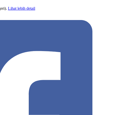
eri).
Lihat lebih detail