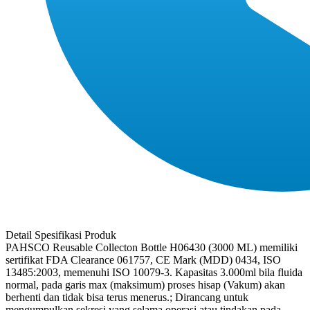
Detail Spesifikasi Produk
PAHSCO Reusable Collecton Bottle H06430 (3000 ML) memiliki
sertifikat FDA Clearance 061757, CE Mark (MDD) 0434, ISO
13485:2003, memenuhi ISO 10079-3. Kapasitas 3.000ml bila fluida
normal, pada garis max (maksimum) proses hisap (Vakum) akan
berhenti dan tidak bisa terus menerus.; Dirancang untuk
mengumpulkan sekresi yang selama operasi atau tindakan pada